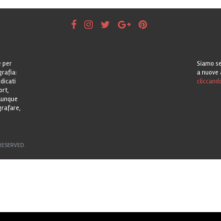
e per
Siamo se
grafia:
a nuove 
dicati
cliccand
ort,
alunque
grafare,
RESERVED.