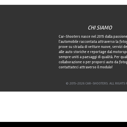
CHI SIAMO
Car-Shooters nasce nel 2015 dalla passion
l'automobile raccontata attraverso la foto
prove su strada di vetture nuove, servizi de
alle auto storiche e reportage dal motorsp
sempre uniti a paesaggi di qualità. Per qu
collaborazione o per proporci auto da foto
contattateci attraverso il modulo!
© 2015-2026 CAR-SHOOTERS. ALL RIGHTS 