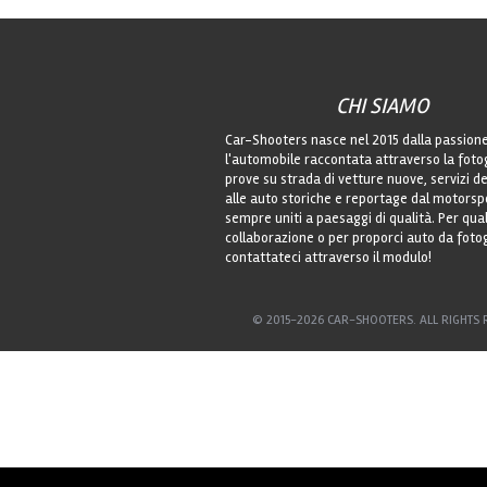
CHI SIAMO
Car-Shooters nasce nel 2015 dalla passion
l'automobile raccontata attraverso la foto
prove su strada di vetture nuove, servizi de
alle auto storiche e reportage dal motorsp
sempre uniti a paesaggi di qualità. Per qu
collaborazione o per proporci auto da foto
contattateci attraverso il modulo!
© 2015-2026 CAR-SHOOTERS. ALL RIGHTS 