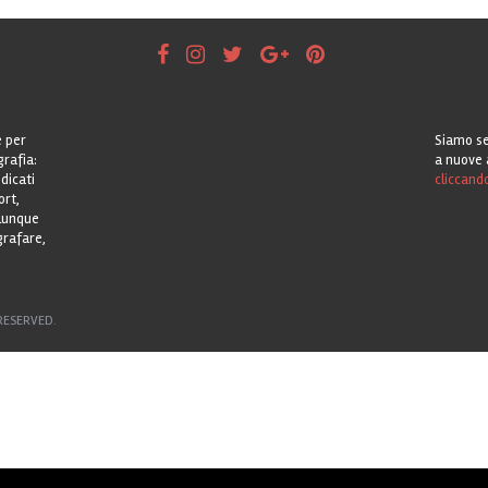
e per
Siamo se
grafia:
a nuove 
dicati
cliccand
ort,
alunque
grafare,
RESERVED.