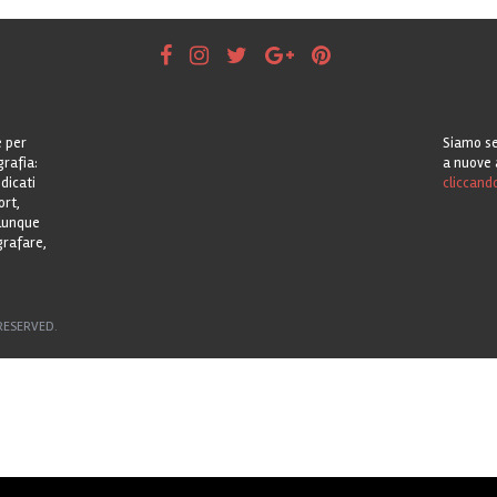
e per
Siamo se
grafia:
a nuove 
dicati
cliccand
ort,
alunque
grafare,
RESERVED.