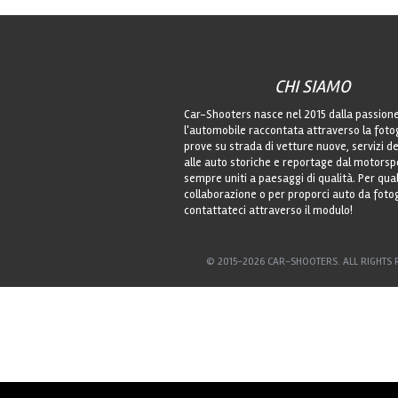
CHI SIAMO
Car-Shooters nasce nel 2015 dalla passion
l'automobile raccontata attraverso la foto
prove su strada di vetture nuove, servizi de
alle auto storiche e reportage dal motorsp
sempre uniti a paesaggi di qualità. Per qu
collaborazione o per proporci auto da foto
contattateci attraverso il modulo!
© 2015-2026 CAR-SHOOTERS. ALL RIGHTS 