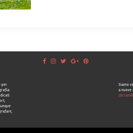
e per
Siamo se
grafia:
a nuove 
dicati
cliccand
ort,
alunque
grafare,