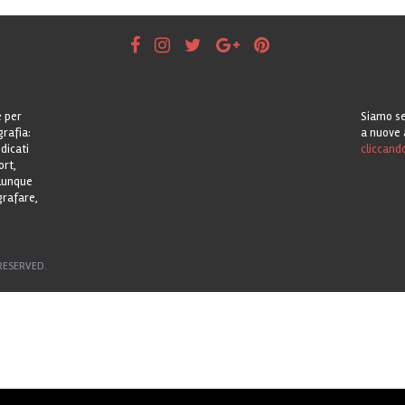
e per
Siamo se
grafia:
a nuove 
dicati
cliccand
ort,
alunque
grafare,
RESERVED.