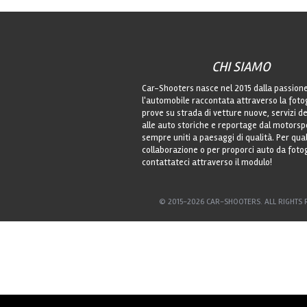
CHI SIAMO
Car-Shooters nasce nel 2015 dalla passion
l'automobile raccontata attraverso la foto
prove su strada di vetture nuove, servizi de
alle auto storiche e reportage dal motorsp
sempre uniti a paesaggi di qualità. Per qu
collaborazione o per proporci auto da foto
contattateci attraverso il modulo!
© 2015-2026 CAR-SHOOTERS. ALL RIGHTS 