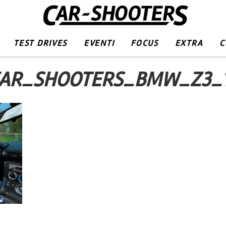
TEST DRIVES
EVENTI
FOCUS
EXTRA
C
AR_SHOOTERS_BMW_Z3_