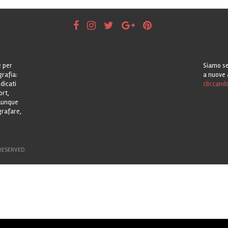
e per
Siamo se
grafia:
a nuove 
dicati
cliccand
ort,
alunque
grafare,
RESERVED.