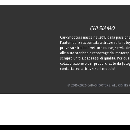
CHI SIAMO
Car-Shooters nasce nel 2015 dalla passion
l'automobile raccontata attraverso la foto
prove su strada di vetture nuove, servizi de
alle auto storiche e reportage dal motorsp
sempre uniti a paesaggi di qualità. Per qu
collaborazione o per proporci auto da foto
contattateci attraverso il modulo!
© 2015-2026 CAR-SHOOTERS. ALL RIGHTS 