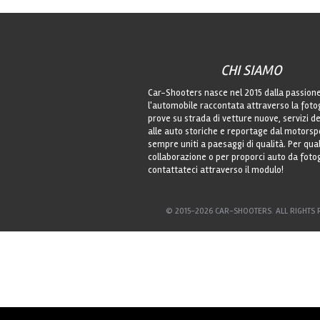
CHI SIAMO
Car-Shooters nasce nel 2015 dalla passion
l'automobile raccontata attraverso la foto
prove su strada di vetture nuove, servizi de
alle auto storiche e reportage dal motorsp
sempre uniti a paesaggi di qualità. Per qu
collaborazione o per proporci auto da foto
contattateci attraverso il modulo!
© 2015-2026 CAR-SHOOTERS. ALL RIGHTS 