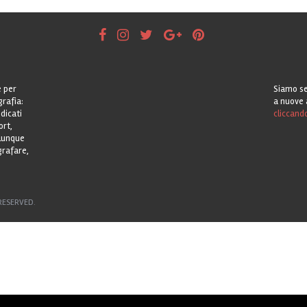
e per
Siamo se
grafia:
a nuove 
dicati
cliccand
ort,
alunque
grafare,
RESERVED.