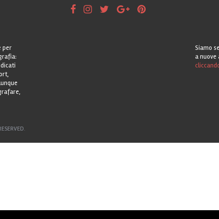
e per
Siamo se
grafia:
a nuove 
dicati
cliccand
ort,
alunque
grafare,
RESERVED.