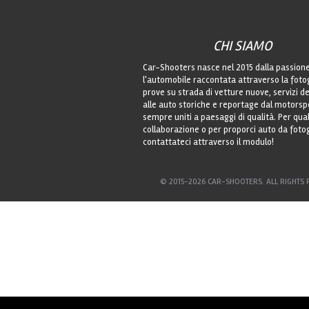
CHI SIAMO
Car-Shooters nasce nel 2015 dalla passion
l'automobile raccontata attraverso la foto
prove su strada di vetture nuove, servizi de
alle auto storiche e reportage dal motorsp
sempre uniti a paesaggi di qualità. Per qu
collaborazione o per proporci auto da foto
contattateci attraverso il modulo!
© 2015-2026 CAR-SHOOTERS. ALL RIGHTS 